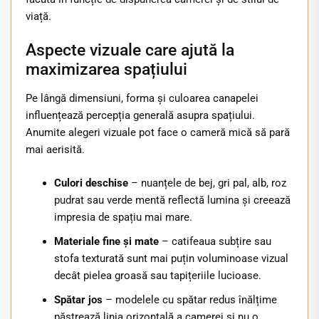
viață.
Aspecte vizuale care ajută la
maximizarea spațiului
Pe lângă dimensiuni, forma și culoarea canapelei
influențează percepția generală asupra spațiului.
Anumite alegeri vizuale pot face o cameră mică să pară
mai aerisită.
Culori deschise
– nuanțele de bej, gri pal, alb, roz
pudrat sau verde mentă reflectă lumina și creează
impresia de spațiu mai mare.
Materiale fine și mate
– catifeaua subțire sau
stofa texturată sunt mai puțin voluminoase vizual
decât pielea groasă sau tapițeriile lucioase.
Spătar jos
– modelele cu spătar redus înălțime
păstrează linia orizontală a camerei și nu o