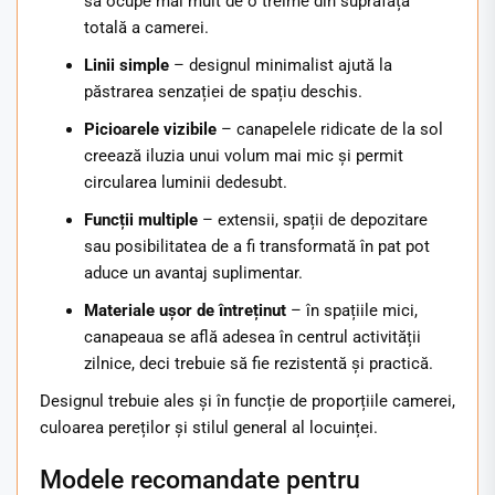
să ocupe mai mult de o treime din suprafața
totală a camerei.
Linii simple
– designul minimalist ajută la
păstrarea senzației de spațiu deschis.
Picioarele vizibile
– canapelele ridicate de la sol
creează iluzia unui volum mai mic și permit
circularea luminii dedesubt.
Funcții multiple
– extensii, spații de depozitare
sau posibilitatea de a fi transformată în pat pot
aduce un avantaj suplimentar.
Materiale ușor de întreținut
– în spațiile mici,
canapeaua se află adesea în centrul activității
zilnice, deci trebuie să fie rezistentă și practică.
Designul trebuie ales și în funcție de proporțiile camerei,
culoarea pereților și stilul general al locuinței.
Modele recomandate pentru