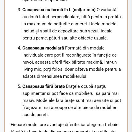
Canapeaua cu formă în L (colțar mic)
O variantă
cu două laturi perpendiculare, utilă pentru a profita
la maximum de colțurile camerei. Unele modele
includ și spații de depozitare sub șezut, ideale
pentru perne, pături sau alte obiecte uzuale.
Canapeaua modulară
Formată din module
individuale care pot fi reconfigurate în funcție de
nevoi, aceasta oferă flexibilitate maximă. Într-un
living mic, poți folosi doar câteva module pentru a
adapta dimensiunea mobilierului.
Canapeaua fără brațe
Brațele ocupă spațiu
suplimentar și pot face ca mobilierul să pară mai
masiv. Modelele fără brațe sunt mai aerisite și pot
fi așezate mai aproape de alte piese de mobilier
sau de pereți.
Fiecare model are avantaje diferite, iar alegerea trebuie
făcută în funcție de dispunerea camerei și de stilul de