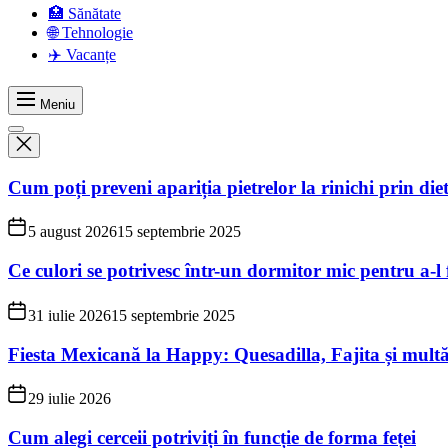
🏥 Sănătate
🌐 Tehnologie
✈️ Vacanțe
Meniu
Cum poți preveni apariția pietrelor la rinichi prin die
5 august 2026
15 septembrie 2025
Ce culori se potrivesc într-un dormitor mic pentru a-l
31 iulie 2026
15 septembrie 2025
Fiesta Mexicană la Happy: Quesadilla, Fajita și mult
29 iulie 2026
Cum alegi cerceii potriviți în funcție de forma feței