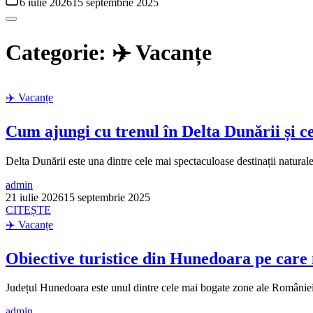
6 iulie 2026
15 septembrie 2025
Categorie:
✈️ Vacanțe
✈️ Vacanțe
Cum ajungi cu trenul în Delta Dunării și ce
Delta Dunării este una dintre cele mai spectaculoase destinații naturale 
admin
21 iulie 2026
15 septembrie 2025
CITEȘTE
✈️ Vacanțe
Obiective turistice din Hunedoara pe care n
Județul Hunedoara este unul dintre cele mai bogate zone ale României în 
admin