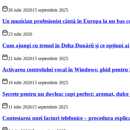
26 iulie 2026
15 septembrie 2025
Un muzician profesionist cântă în Europa la un bas c
23 iulie 2026
Cum ajungi cu trenul în Delta Dunării și ce opțiuni ai
21 iulie 2026
15 septembrie 2025
Activarea controlului vocal în Windows: ghid pentru 
16 iulie 2026
15 septembrie 2025
Secrete pentru un dovleac copt perfect: aromat, dulce
11 iulie 2026
15 septembrie 2025
Contestarea unei facturi telefonice – procedura explic