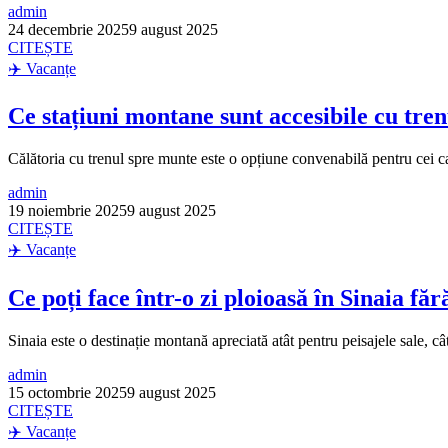
admin
24 decembrie 2025
9 august 2025
CITEȘTE
✈️ Vacanțe
Ce stațiuni montane sunt accesibile cu tren
Călătoria cu trenul spre munte este o opțiune convenabilă pentru cei c
admin
19 noiembrie 2025
9 august 2025
CITEȘTE
✈️ Vacanțe
Ce poți face într-o zi ploioasă în Sinaia făr
Sinaia este o destinație montană apreciată atât pentru peisajele sale, cât 
admin
15 octombrie 2025
9 august 2025
CITEȘTE
✈️ Vacanțe