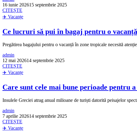
16 iunie 2026
15 septembrie 2025
CITEȘTE
✈️ Vacanțe
Ce lucruri să pui în bagaj pentru o vacanță
Pregătirea bagajului pentru o vacanță în zone tropicale necesită atenție la
admin
12 mai 2026
14 septembrie 2025
CITEȘTE
✈️ Vacanțe
Care sunt cele mai bune perioade pentru a v
Insulele Greciei atrag anual milioane de turiști datorită peisajelor spect
admin
7 aprilie 2026
14 septembrie 2025
CITEȘTE
✈️ Vacanțe