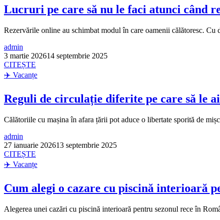
Lucruri pe care să nu le faci atunci când r
Rezervările online au schimbat modul în care oamenii călătoresc. Cu do
admin
3 martie 2026
14 septembrie 2025
CITEȘTE
✈️ Vacanțe
Reguli de circulație diferite pe care să le 
Călătoriile cu mașina în afara țării pot aduce o libertate sporită de mișca
admin
27 ianuarie 2026
13 septembrie 2025
CITEȘTE
✈️ Vacanțe
Cum alegi o cazare cu piscină interioară 
Alegerea unei cazări cu piscină interioară pentru sezonul rece în Român