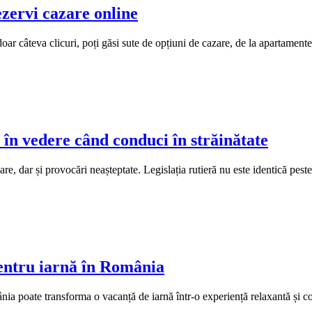
ezervi cazare online
ar câteva clicuri, poți găsi sute de opțiuni de cazare, de la apartament
ai în vedere când conduci în străinătate
re, dar și provocări neașteptate. Legislația rutieră nu este identică peste t
pentru iarnă în România
ia poate transforma o vacanță de iarnă într-o experiență relaxantă și co