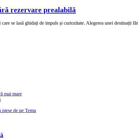
ără rezervare prealabilă
are se lasă ghidați de impuls și curiozitate. Alegerea unei destinații făr
ară mai mare
ă
in piese de pe Temu
tă