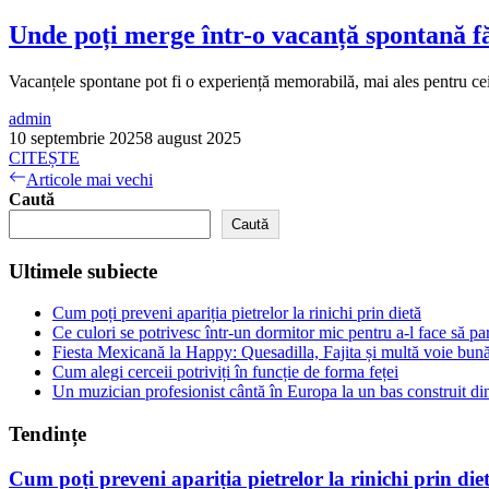
Unde poți merge într-o vacanță spontană f
Vacanțele spontane pot fi o experiență memorabilă, mai ales pentru cei c
admin
10 septembrie 2025
8 august 2025
CITEȘTE
Navigare
Articole mai vechi
Caută
în
Caută
articole
Ultimele subiecte
Cum poți preveni apariția pietrelor la rinichi prin dietă
Ce culori se potrivesc într-un dormitor mic pentru a-l face să p
Fiesta Mexicană la Happy: Quesadilla, Fajita și multă voie bun
Cum alegi cerceii potriviți în funcție de forma feței
Un muzician profesionist cântă în Europa la un bas construit d
Tendințe
Cum poți preveni apariția pietrelor la rinichi prin die