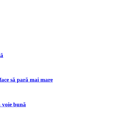
tă
 face să pară mai mare
ă voie bună