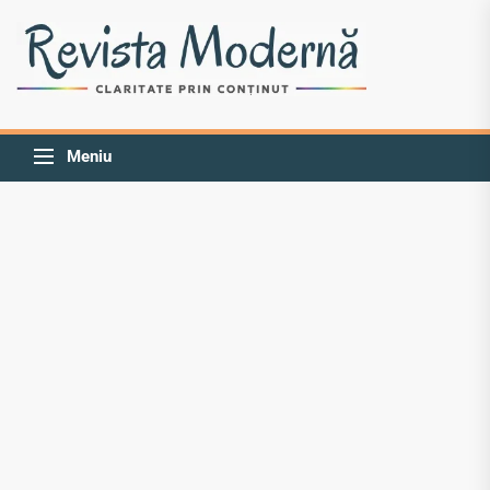
Skip
Revista
to
Modernă
the
content
Claritate prin conținut
Meniu