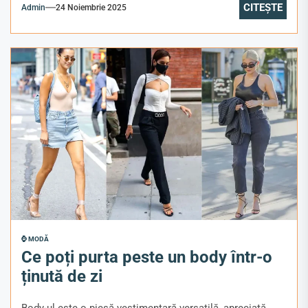
CITEȘTE
Admin
24 Noiembrie 2025
⌚ MODĂ
Ce poți purta peste un body într-o
ținută de zi
Body-ul este o piesă vestimentară versatilă, apreciată