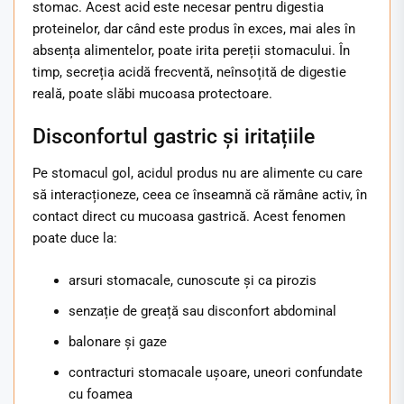
stomac. Acest acid este necesar pentru digestia
proteinelor, dar când este produs în exces, mai ales în
absența alimentelor, poate irita pereții stomacului. În
timp, secreția acidă frecventă, neînsoțită de digestie
reală, poate slăbi mucoasa protectoare.
Disconfortul gastric și iritațiile
Pe stomacul gol, acidul produs nu are alimente cu care
să interacționeze, ceea ce înseamnă că rămâne activ, în
contact direct cu mucoasa gastrică. Acest fenomen
poate duce la:
arsuri stomacale, cunoscute și ca pirozis
senzație de greață sau disconfort abdominal
balonare și gaze
contracturi stomacale ușoare, uneori confundate
cu foamea