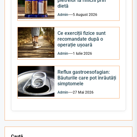
pietrelor la rinichi prin
dietă
Admin
5 August 2026
Ce exerciții fizice sunt
recomandate după o
operație ușoară
Admin
1 Iulie 2026
Reflux gastroesofagian:
Băuturile care pot înrăutăți
simptomele
Admin
27 Mai 2026
Caută