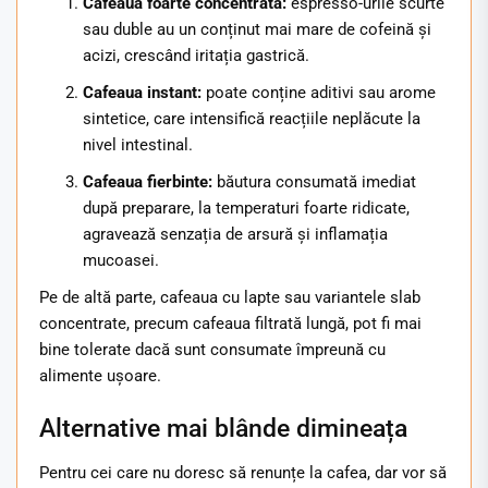
Cafeaua foarte concentrată:
espresso-urile scurte
sau duble au un conținut mai mare de cofeină și
acizi, crescând iritația gastrică.
Cafeaua instant:
poate conține aditivi sau arome
sintetice, care intensifică reacțiile neplăcute la
nivel intestinal.
Cafeaua fierbinte:
băutura consumată imediat
după preparare, la temperaturi foarte ridicate,
agravează senzația de arsură și inflamația
mucoasei.
Pe de altă parte, cafeaua cu lapte sau variantele slab
concentrate, precum cafeaua filtrată lungă, pot fi mai
bine tolerate dacă sunt consumate împreună cu
alimente ușoare.
Alternative mai blânde dimineața
Pentru cei care nu doresc să renunțe la cafea, dar vor să