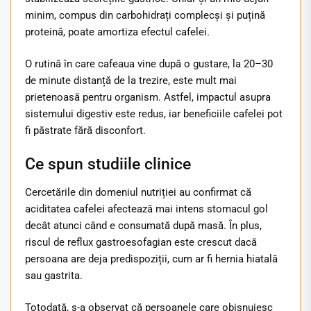
minim, compus din carbohidrați complecși și puțină
proteină, poate amortiza efectul cafelei.
O rutină în care cafeaua vine după o gustare, la 20–30
de minute distanță de la trezire, este mult mai
prietenoasă pentru organism. Astfel, impactul asupra
sistemului digestiv este redus, iar beneficiile cafelei pot
fi păstrate fără disconfort.
Ce spun studiile clinice
Cercetările din domeniul nutriției au confirmat că
aciditatea cafelei afectează mai intens stomacul gol
decât atunci când e consumată după masă. În plus,
riscul de reflux gastroesofagian este crescut dacă
persoana are deja predispoziții, cum ar fi hernia hiatală
sau gastrita.
Totodată, s-a observat că persoanele care obișnuiesc