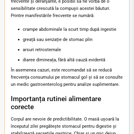
frecvente și deranjante, e posibil să fie vorba de o
sensibilitate crescută la compușii acestei băuturi.
Printre manifestările frecvente se numără:
crampe abdominale la scurt timp după ingestie
greață sau senzație de stomac plin
arsuri retrosternale
diaree dimineața, fără altă cauză evidentă
În asemenea cazuri, este recomandat să se reducă
frecvența consumului pe stomacul gol și să se consulte
un medic gastroenterolog pentru analize suplimentare.
Importanța rutinei alimentare
corecte
Corpul are nevoie de predictibilitate. O masă ușoară la
începutul zilei pregătește stomacul pentru digestie și
stabilizează secrețiile gastrice. Chiar și un mic dejun