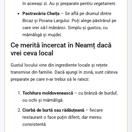
în aceeași zi. Au și preparate pentru vegetarieni.
Pastravăria Cheița
– Se află pe drumul dintre
Bicaz și Poiana Largului. Poți alege păstrăvul pe
care vrei să-l mănânci. Simplu și gustos, cu
mămăligă și mujdei.
Ce merită încercat în Neamț dacă
vrei ceva local
Gustul locului vine din ingrediente locale și rețete
transmise din familie. Dacă ajungi în zonă, sunt câteva
preparate pe care n-ar trebui să le ratezi:
Tochitura moldovenească
– cu brânză de burduf,
ou ochi și mămăligă.
Ciorbă de burtă sau rădăuțeană
– fiecare
restaurant o face puțin diferit, dar mereu
consistentă.