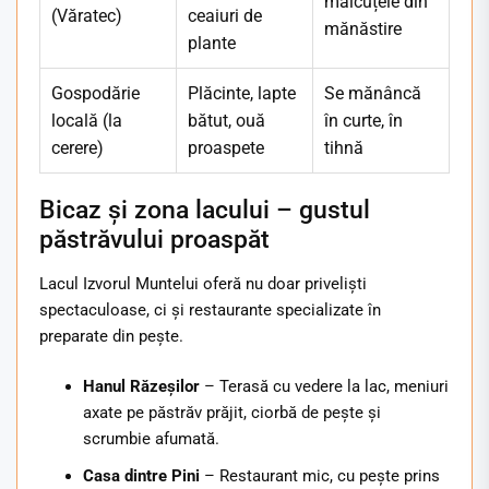
măicuțele din
(Văratec)
ceaiuri de
mănăstire
plante
Gospodărie
Plăcinte, lapte
Se mănâncă
locală (la
bătut, ouă
în curte, în
cerere)
proaspete
tihnă
Bicaz și zona lacului – gustul
păstrăvului proaspăt
Lacul Izvorul Muntelui oferă nu doar priveliști
spectaculoase, ci și restaurante specializate în
preparate din pește.
Hanul Răzeșilor
– Terasă cu vedere la lac, meniuri
axate pe păstrăv prăjit, ciorbă de pește și
scrumbie afumată.
Casa dintre Pini
– Restaurant mic, cu pește prins