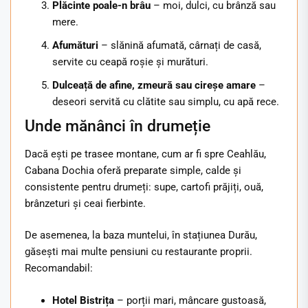
Plăcinte poale-n brâu
– moi, dulci, cu brânză sau
mere.
Afumături
– slănină afumată, cârnați de casă,
servite cu ceapă roșie și murături.
Dulceață de afine, zmeură sau cireșe amare
–
deseori servită cu clătite sau simplu, cu apă rece.
Unde mănânci în drumeție
Dacă ești pe trasee montane, cum ar fi spre Ceahlău,
Cabana Dochia oferă preparate simple, calde și
consistente pentru drumeți: supe, cartofi prăjiți, ouă,
brânzeturi și ceai fierbinte.
De asemenea, la baza muntelui, în stațiunea Durău,
găsești mai multe pensiuni cu restaurante proprii.
Recomandabil:
Hotel Bistrița
– porții mari, mâncare gustoasă,