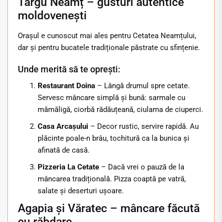
Târgu Neamț – gusturi autentice
moldovenești
Orașul e cunoscut mai ales pentru Cetatea Neamțului,
dar și pentru bucatele tradiționale păstrate cu sfințenie.
Unde merită să te oprești:
Restaurant Doina
– Lângă drumul spre cetate.
Servesc mâncare simplă și bună: sarmale cu
mămăligă, ciorbă rădăuțeană, ciulama de ciuperci.
Casa Arcașului
– Decor rustic, servire rapidă. Au
plăcinte poale-n brâu, tochitură ca la bunica și
afinată de casă.
Pizzeria La Cetate
– Dacă vrei o pauză de la
mâncarea tradițională. Pizza coaptă pe vatră,
salate și deserturi ușoare.
Agapia și Văratec – mâncare făcută
cu răbdare