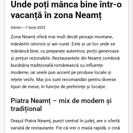
Unde poți mânca bine într-o
vacanță în zona Neamț
Admin
7 Iunie 2025
Zona Neamț oferă mai mult decât peisaje montane,
mănăstiri istorice și aer curat. Este și un loc unde se
mănâncă bine, cu preparate autentice, porții generoase
și prețuri rezonabile. Restaurantele din Neamț combină
bucătăria tradițională românească cu influențe
moderne, iar unele pun accent pe produse locale și
rețete vechi. Mai jos sunt recomandări pentru diverse
tipuri de mese, în funcție de preferințe și locație.
Piatra Neamț – mix de modern și
tradițional
Orașul Piatra Neamț, punct central în județ, are o ofertă
variată de restaurante. Fie că vrei o masă rapidă, o cină