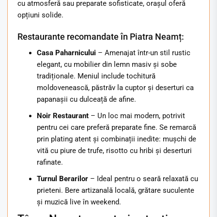
cu atmosferă sau preparate sofisticate, orașul oferă
opțiuni solide.
Restaurante recomandate în Piatra Neamț:
Casa Paharnicului
– Amenajat într-un stil rustic
elegant, cu mobilier din lemn masiv și sobe
tradiționale. Meniul include tochitură
moldovenească, păstrăv la cuptor și deserturi ca
papanașii cu dulceață de afine.
Noir Restaurant
– Un loc mai modern, potrivit
pentru cei care preferă preparate fine. Se remarcă
prin plating atent și combinații inedite: mușchi de
vită cu piure de trufe, risotto cu hribi și deserturi
rafinate.
Turnul Berarilor
– Ideal pentru o seară relaxată cu
prieteni. Bere artizanală locală, grătare suculente
și muzică live în weekend.