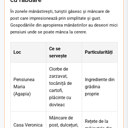
În zonele mănăstirești, turiștii găsesc și mâncare de
post care impresionează prin simplitate și gust.
Gospodăriile din apropierea mănăstirilor au deseori mici
pensiuni unde se poate mânca la cerere.
Ce se
Loc
Particularități
servește
Ciorbe de
zarzavat,
Pensiunea
Ingrediente din
tocăniță de
Maria
grădina
cartofi,
(Agapia)
proprie
plăcinte cu
dovleac
Mâncare de
Rețete de la
Casa Veronica
post, dulcețuri,