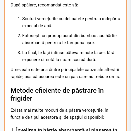
După spălare, recomandat este să:
Scuturi verdețurile cu delicatețe pentru a îndepărta
excesul de apă.
Folosești un prosop curat din bumbac sau hârtie
absorbantă pentru a le tampona ușor.
La final, le lași întinse câteva minute la aer, fără
expunere directă la soare sau căldură.
Umezeala este una dintre principalele cauze ale alterării
rapide, așa că uscarea este un pas care nu trebuie omis.
Metode eficiente de păstrare în
frigider
Există mai multe moduri de a păstra verdețurile, în
funcție de tipul acestora și de spațiul disponibil:
1. Învelirea în hârtie absorbantă și plasarea în