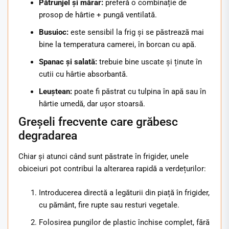
Pătrunjel și mărar:
preferă o combinație de
prosop de hârtie + pungă ventilată.
Busuioc:
este sensibil la frig și se păstrează mai
bine la temperatura camerei, în borcan cu apă.
Spanac și salată:
trebuie bine uscate și ținute în
cutii cu hârtie absorbantă.
Leuștean:
poate fi păstrat cu tulpina în apă sau în
hârtie umedă, dar ușor stoarsă.
Greșeli frecvente care grăbesc
degradarea
Chiar și atunci când sunt păstrate în frigider, unele
obiceiuri pot contribui la alterarea rapidă a verdețurilor:
Introducerea directă a legăturii din piață în frigider,
cu pământ, fire rupte sau resturi vegetale.
Folosirea pungilor de plastic închise complet, fără