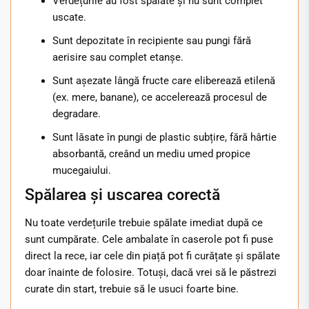
Verdețurile au fost spălate și nu sunt complet
uscate.
Sunt depozitate în recipiente sau pungi fără
aerisire sau complet etanșe.
Sunt așezate lângă fructe care eliberează etilenă
(ex. mere, banane), ce accelerează procesul de
degradare.
Sunt lăsate în pungi de plastic subțire, fără hârtie
absorbantă, creând un mediu umed propice
mucegaiului.
Spălarea și uscarea corectă
Nu toate verdețurile trebuie spălate imediat după ce
sunt cumpărate. Cele ambalate în caserole pot fi puse
direct la rece, iar cele din piață pot fi curățate și spălate
doar înainte de folosire. Totuși, dacă vrei să le păstrezi
curate din start, trebuie să le usuci foarte bine.